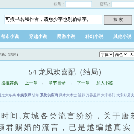
账号：
密码：
搜 索
都市小说
穿越小说
网游小说
科幻小说
其他小说
欢喜配（结局）
54 龙凤欢喜配（结局）
投推荐票
上一章
章节目录
下一章
加入书签
←
→
漫之大冬兵
华娱宗师
斩杀
系统供应商
风水大术士
斩邪
万界圣师
大宋将门
大宋好屠
间,京城各类流言纷纷，关于唐
倾君赐婚的流言，已是越编越真实