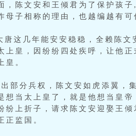
面，陈文安和王倾君为了保护孩子
作母子相称的理由，也越编越有可
唐这几年能安安稳稳，全赖陈文安
太上皇，因纷纷四处疾呼，让他正
上皇。
部分兵权，陈文安如虎添翼，集
是想当太上皇了，就是他想当皇帝
纷纷上折子，请求陈文安迎娶王倾
正正监国。