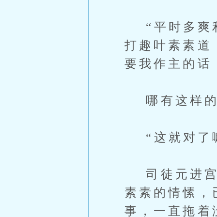
“平时多爽利
打趣叶素素道
要我作主的话
哪有这样的？
“这就对了嘛
司徒元进宫时
素素的情愫，
事，一直拖着