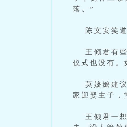
落。”
陈文安笑道：
王倾君有些小
仪式也没有。
莫嬷嬷建议道
家迎娶主子，
王倾君一想