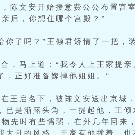
陈文安开始授意费公公布置宫室
成亲后，你想住哪个宫殿？”
你了吗？”王倾君矫情了一把，
，马上道：“我令人上王家提亲
了，正好准备嫁掉他姐姐。”
王启名下，被陈文安送出京城，
，已是渐露头角，一提起他，王倾
应物先时有些懦弱，在外几年回来
我大哥的风格。王家有他撑着，也