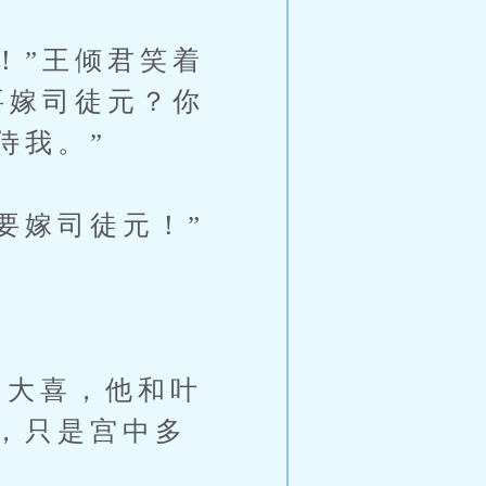
！”王倾君笑着
要嫁司徒元？你
侍我。”
要嫁司徒元！”
大喜，他和叶
，只是宫中多