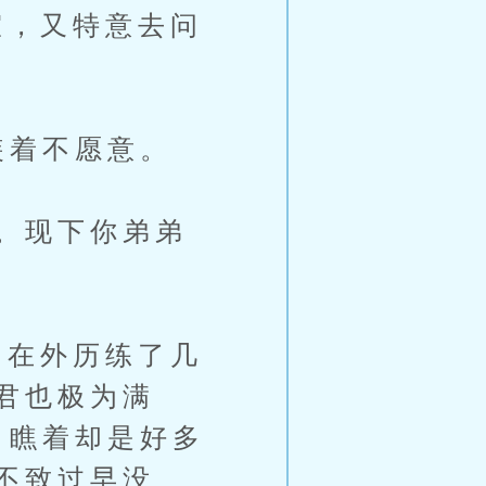
，又特意去问
装着不愿意。
。现下你弟弟
在外历练了几
君也极为满
，瞧着却是好多
不致过早没