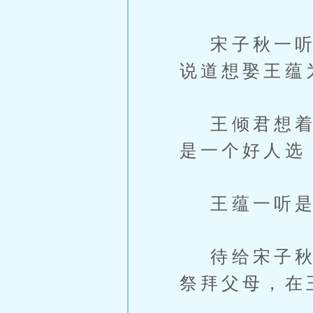
宋子秋一听王
说道想娶王蕴
王倾君想着王
是一个好人选
王蕴一听是
待给宋子秋王
祭拜父母，在