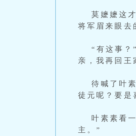
莫嬷嬷这才告
将军眉来眼去
“有这事？”
亲，我再回王
待喊了叶素素
徒元呢？要是
叶素素看一眼
主。”