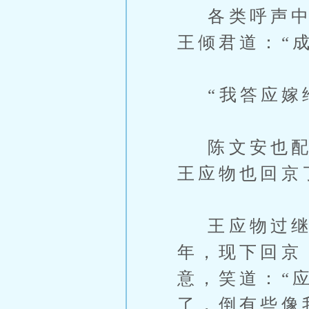
各类呼声中，
王倾君道：“
“我答应嫁给
陈文安也配合
王应物也回京
王应物过继在
年，现下回京
意，笑道：“
了，倒有些像