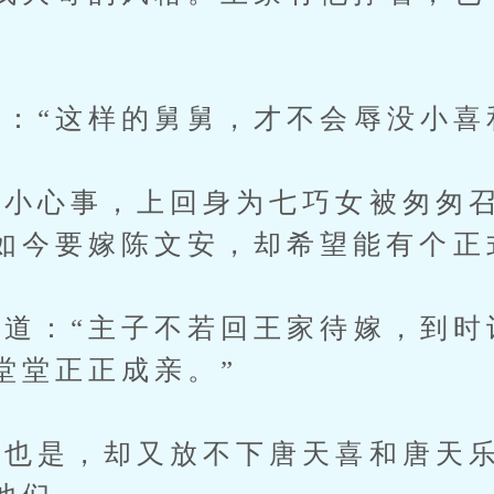
“这样的舅舅，才不会辱没小喜
心事，上回身为七巧女被匆匆召
如今要嫁陈文安，却希望能有个正
：“主子不若回王家待嫁，到时
堂堂正正成亲。”
也是，却又放不下唐天喜和唐天乐