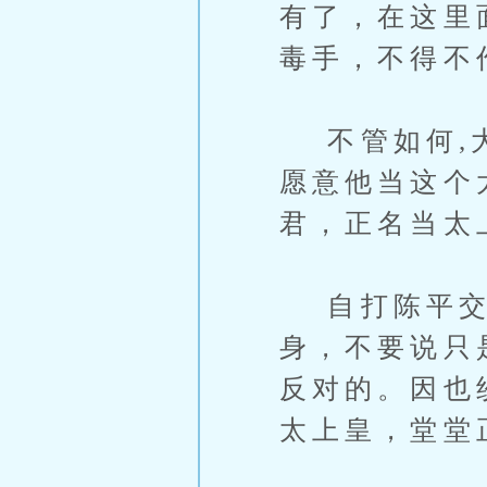
有了，在这里
毒手，不得不
不管如何,大
愿意他当这个
君，正名当太
自打陈平交出
身，不要说只
反对的。因也
太上皇，堂堂