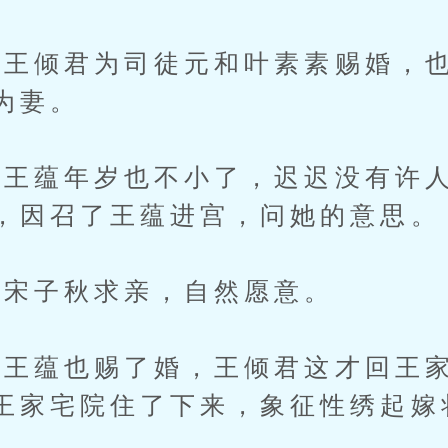
倾君为司徒元和叶素素赐婚，也
为妻。
蕴年岁也不小了，迟迟没有许人
，因召了王蕴进宫，问她的意思。
宋子秋求亲，自然愿意。
蕴也赐了婚，王倾君这才回王家
王家宅院住了下来，象征性绣起嫁