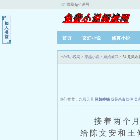
收藏4g小说网
首页
玄幻小说
修真小说
m8n5小说网
>
穿越小说
>
娘娘威武
> 54 龙凤
热门推荐：
九层天界
绿茵峥嵘
我是杀毒软件
美
接着两个月时
给陈文安和王