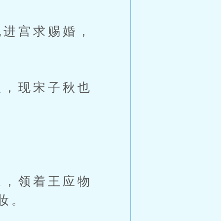
进宫求赐婚，
，现宋子秋也
，领着王应物
妆。