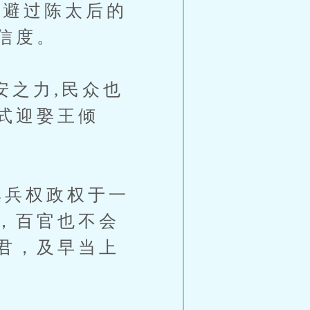
,避过陈太后的
信度。
之力,民众也
式迎娶王倾
兵权政权于一
，百官也不会
君，及早当上