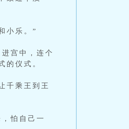
和小乐。”
进宫中，连个
式的仪式。
让千乘王到王
，怕自己一