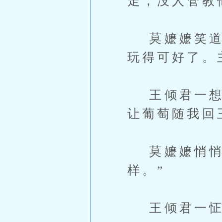
走，没人管教
莫嬷嬷笑道：
玩得可好了。
王倾君一想也
让葡萄随我回
莫嬷嬷悄悄笑
样。”
王倾君一怔，