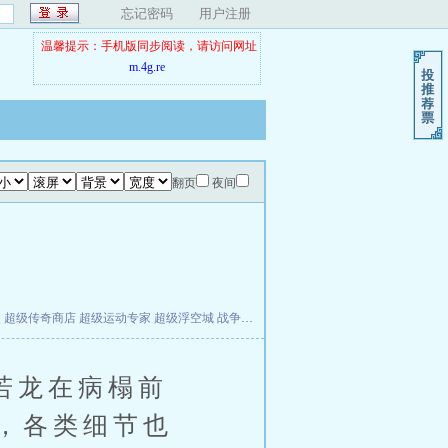
忘记密码
用户注册
温馨提示：手机版同步阅读，请访问网址
m.4g.re
翻页
夜间
夫
超级传奇商店
超级运动专家
超级浮空城
战争天堂
混元道纪
教练万岁
都市全能巨星
若龙在病榻前
，各类细节也