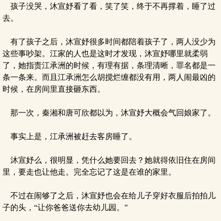
孩子没哭，沐宣妤看了看，笑了笑，终于不再撑着，睡了过
去。
有了孩子之后，沐宣妤很多时间都陪着孩子了，两人没少为
这些事吵架。江家的人也是这时才发现，沐宣妤哪里就柔弱
了，她指责江承洲的时候，有理有据，条理清晰，罪名都是一
条一条来。而且江承洲怎么胡搅烂缠都没有用，两人闹最凶的
时候，在房间里直接砸东西。
那一次，秦湘和唐可欣都以为，沐宣妤大概会气回娘家了。
事实上是，江承洲被赶去客房睡了。
沐宣妤么，很明显，凭什么她要回去？她就得依旧住在房间
里，要走也让他走。完全忘记了这是在谁的家里。
不过在闹够了之后，沐宣妤也会在给儿子穿好衣服后拍拍儿
子的头，“让你爸爸送你去幼儿园。”