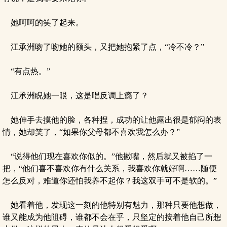
她呵呵的笑了起来。
江承洲吻了吻她的额头，又把她抱紧了点，“冷不冷？”
“有点热。”
江承洲睨她一眼，这是唱反调上瘾了？
她伸手去摸他的脸，各种捏，成功的让他露出很是郁闷的表
情，她却笑了，“如果你父母都不喜欢我怎么办？”
“说得他们现在喜欢你似的。”他撇嘴，然后就又被掐了一
把，“他们喜不喜欢你有什么关系，我喜欢你就好啊……随便
怎么反对，难道你还怕我养不起你？我这双手可不是软的。”
她看着他，发现这一刻的他特别有魅力，那种只要他想做，
谁又能成为他阻碍，谁都不会在乎，只坚定的按着他自己所想