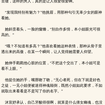
去做，这样的男人，真的是让人很爱很爱啊。
“发现我特别有魅力？”他挑眉，用那种勾引无辜少女的眼神
看她。
她斜歪着头，一脸的慵懒，“别自作多情，本小姐眼光可很
高的。”
“哦？不知道有多高？”他喜欢看她这种表情，那种从骨子里
透出来的高傲，在某一个瞬间，让人觉得她需要人仰望。
她伸手戳戳他心脏的位置，“不把这个交出了，本小姐可是
看不上眼。”
他捉住她的手，嘴唇吻了吻，“无心者死，但在下就是好色
之徒，一见小姐便被迷得神魂颠倒，既然小姐如此要求，不如
就取出来看看是不是写了你的名字。”
沐宣妤承认，自己牙酸得很啊，就算是什么倩女幽魂，也没