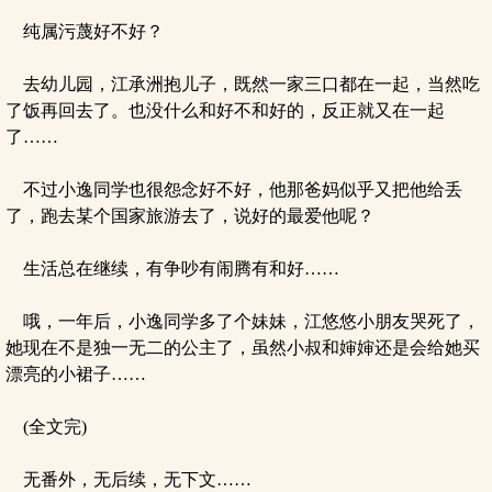
纯属污蔑好不好？
去幼儿园，江承洲抱儿子，既然一家三口都在一起，当然吃
了饭再回去了。也没什么和好不和好的，反正就又在一起
了……
不过小逸同学也很怨念好不好，他那爸妈似乎又把他给丢
了，跑去某个国家旅游去了，说好的最爱他呢？
生活总在继续，有争吵有闹腾有和好……
哦，一年后，小逸同学多了个妹妹，江悠悠小朋友哭死了，
她现在不是独一无二的公主了，虽然小叔和婶婶还是会给她买
漂亮的小裙子……
(全文完)
无番外，无后续，无下文……