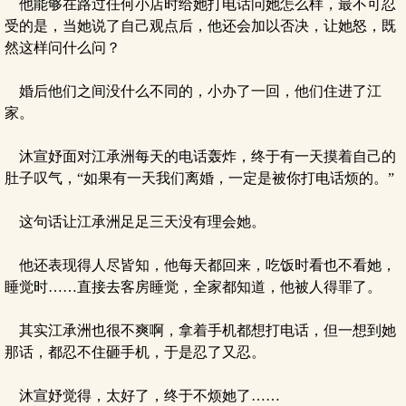
他能够在路过任何小店时给她打电话问她怎么样，最不可忍
受的是，当她说了自己观点后，他还会加以否决，让她怒，既
然这样问什么问？
婚后他们之间没什么不同的，小办了一回，他们住进了江
家。
沐宣妤面对江承洲每天的电话轰炸，终于有一天摸着自己的
肚子叹气，“如果有一天我们离婚，一定是被你打电话烦的。”
这句话让江承洲足足三天没有理会她。
他还表现得人尽皆知，他每天都回来，吃饭时看也不看她，
睡觉时……直接去客房睡觉，全家都知道，他被人得罪了。
其实江承洲也很不爽啊，拿着手机都想打电话，但一想到她
那话，都忍不住砸手机，于是忍了又忍。
沐宣妤觉得，太好了，终于不烦她了……