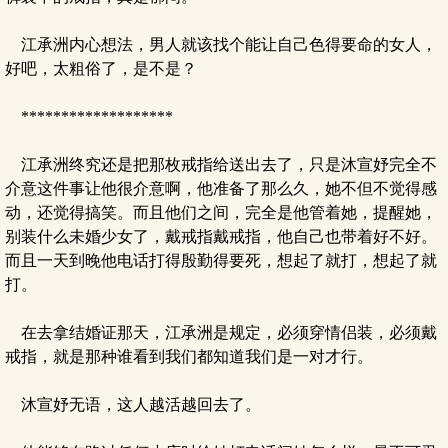
江承洲内心想法，男人就该找个能让自己色得要命的女人，
好吧，太粗俗了，是不是？
*******************
江承洲终究还是把那枚戒指给送出去了，只是沐宣妤完全不
介意这件事让他很介意啊，他准备了那么久，她不但不觉得感
动，还觉得搞笑。而且他们之间，完全是他管着她，提醒她，
别装什么未婚少女了，戴戒指戴戒指，他自己也带着好不好。
而且一天到晚他电话打得殷勤得要死，想起了就打，想起了就
打。
在去拿结婚证那天，江承洲是规定，必须穿情侣装，必须戴
戒指，就是那种谁看到我们都知道我们是一对才行。
沐宣妤无语，这人越活越回去了。