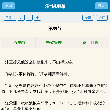
爱恨缠绵
返回
首页
字体：
大
中
小
护眼
关灯
第59节
存书签
书架管理
返回目录
沐宣妤见他这么快就跑来，不由得失笑。
“妈让我带你转转。”江承洲笑着解释。
“哦，意思是你妈妈不让你带我转转，你就不打算来？”她挑
眉，有几分野蛮女友找茬感，只是她脸上少了那种野蛮之气。
江承洲一把把她抱在怀里，“行了行了……我妈妈什么都没
有说，是我非要来陪你。”