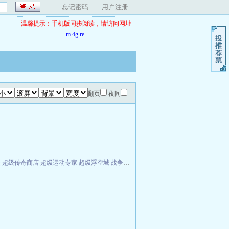
忘记密码
用户注册
温馨提示：手机版同步阅读，请访问网址
m.4g.re
翻页
夜间
夫
超级传奇商店
超级运动专家
超级浮空城
战争天堂
混元道纪
教练万岁
都市全能巨星