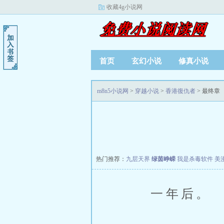
收藏4g小说网
首页
玄幻小说
修真小说
m8n5小说网
>
穿越小说
>
香港復仇者
> 最终章
热门推荐：
九层天界
绿茵峥嵘
我是杀毒软件
美
一年后。