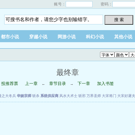
账号：
密码：
搜 索
都市小说
穿越小说
网游小说
科幻小说
其他小说
最终章
投推荐票
上一章
章节目录
下一章
加入书签
←
→
漫之大冬兵
华娱宗师
斩杀
系统供应商
风水大术士
斩邪
万界圣师
大宋将门
大宋好屠