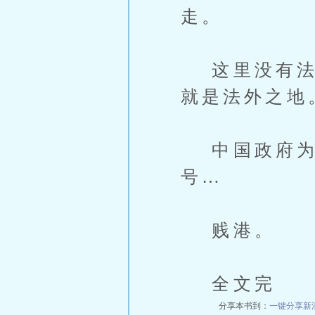
走。
这里没有法律
就是法外之地
中国政府为
号…
贱港。
全文完
分享本书到：
一键分享
新