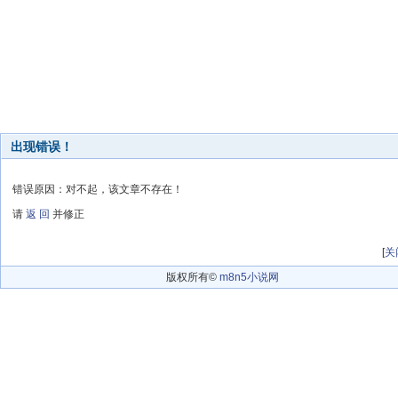
出现错误！
错误原因：对不起，该文章不存在！
请
返 回
并修正
[
关
版权所有©
m8n5小说网