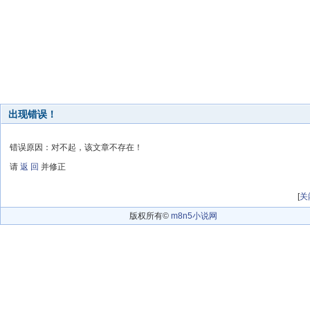
出现错误！
错误原因：对不起，该文章不存在！
请
返 回
并修正
[
关
版权所有©
m8n5小说网